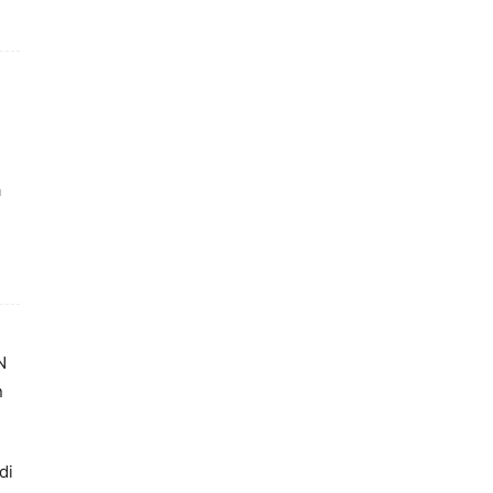
a
N
n
di