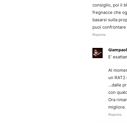
consiglio, poi il 
fregnacce che ogn
basarsi sulla pro
puoi confrontare 
Risposta
Giampao
E’ esatta
Al moment
un RAT2 m
…dalle pr
con qualc
Ora riman
migliore.
Risposta