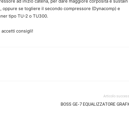
ssore ad inizio catena, per dare maggiore corposità e sustain 
on), oppure se togliere il secondo compressore (Dynacomp) e
Tuner tipo TU-2 o TU300.
accetti consigli!
Articolo succes
BOSS GE-7 EQUALIZZATORE GRAF