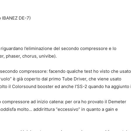
o IBANEZ DE-7)
o riguardano l’eliminazione del secondo compressore e lo
r, phaser, chorus, univibe).
l secondo compressore: facendo qualche test ho visto che usato
uolo” è già coperto dal primo Tube Driver, che viene usato
tolto il Colorsound booster ed anche l’SS-2 quando ha aggiunto i
o compressore ad inizio catena: per ora ho provato il Demeter
oddisfa molto… addirittura “eccessivo” in quanto a gain e