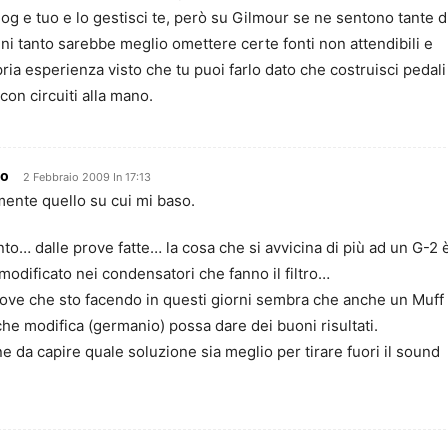
blog e tuo e lo gestisci te, però su Gilmour se ne sentono tante d
i tanto sarebbe meglio omettere certe fonti non attendibili e
pria esperienza visto che tu puoi farlo dato che costruisci pedali
con circuiti alla mano.
lo
2 Febbraio 2009 In 17:13
mente quello su cui mi baso.
o… dalle prove fatte… la cosa che si avvicina di più ad un G-2 
odificato nei condensatori che fanno il filtro…
ove che sto facendo in questi giorni sembra che anche un Muff
he modifica (germanio) possa dare dei buoni risultati.
e da capire quale soluzione sia meglio per tirare fuori il sound