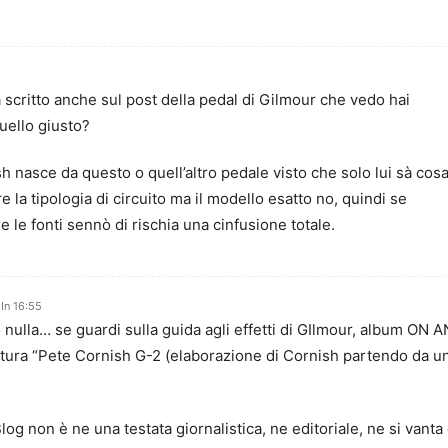
scritto anche sul post della pedal di Gilmour che vedo hai
quello giusto?
sh nasce da questo o quell’altro pedale visto che solo lui sà cos
 la tipologia di circuito ma il modello esatto no, quindi se
 le fonti sennò di rischia una cinfusione totale.
In 16:55
o nulla… se guardi sulla guida agli effetti di GIlmour, album ON A
citura “Pete Cornish G-2 (elaborazione di Cornish partendo da u
log non è ne una testata giornalistica, ne editoriale, ne si vanta 