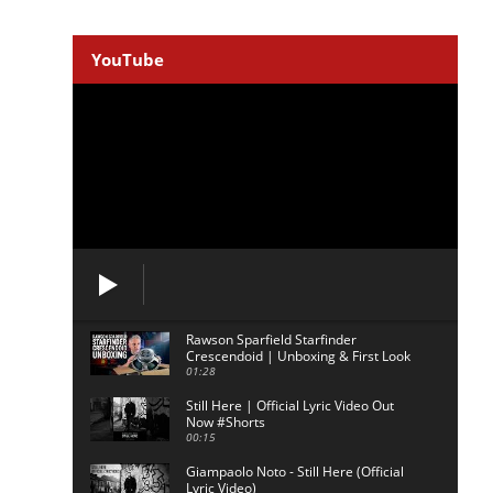
YouTube
Rawson Sparfield Starfinder
Crescendoid | Unboxing & First Look
01:28
Still Here | Official Lyric Video Out
Now #Shorts
00:15
Giampaolo Noto - Still Here (Official
Lyric Video)