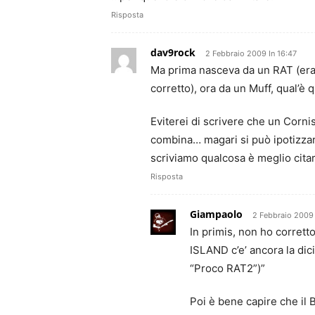
Risposta
dav9rock
2 Febbraio 2009 In 16:47
Ma prima nasceva da un RAT (era 
corretto), ora da un Muff, qual’è 
Eviterei di scrivere che un Corni
combina… magari si può ipotizzare
scriviamo qualcosa è meglio citare
Risposta
Giampaolo
2 Febbraio 2009 
In primis, non ho corrett
ISLAND c’e’ ancora la di
“Proco RAT2”)”
Poi è bene capire che il B