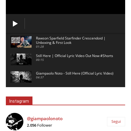
Rawson Sparfield Starfinder Crescendoid |
Unboxing & First Look
01:28
Still Here | Official Lyric Video Out Now #Shorts
00:15
Giampaolo Noto - Still Here (Official Lyric Video)
04:37
David Gilmour backing track - 5am - No Guitar
03:02
Instagram
London - Ambient Music for Study & Focus
00:59
@giampaolonoto
Segui
2.056
Follower
Tokyo - Ambient Music for Study & Focus
01:00