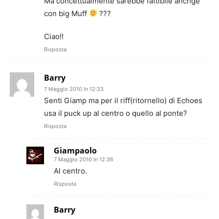
Ma concettualmente sarebbe fattibile anchge
con big Muff
???
Ciao!!
Risposta
Barry
7 Maggio 2010 In 12:33
Senti Giamp ma per il riff(ritornello) di Echoes
usa il puck up al centro o quello al ponte?
Risposta
Giampaolo
7 Maggio 2010 In 12:36
Al centro.
Risposta
Barry