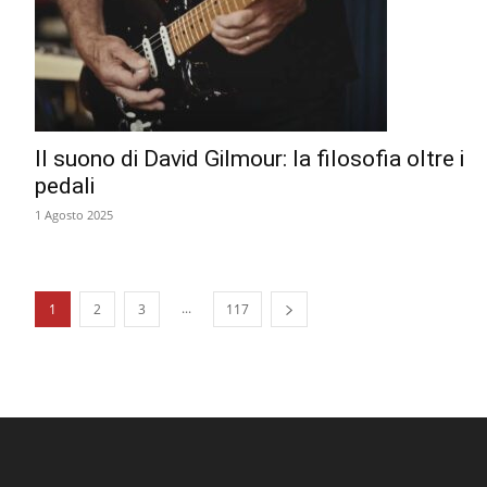
Il suono di David Gilmour: la filosofia oltre i
pedali
1 Agosto 2025
...
1
2
3
117