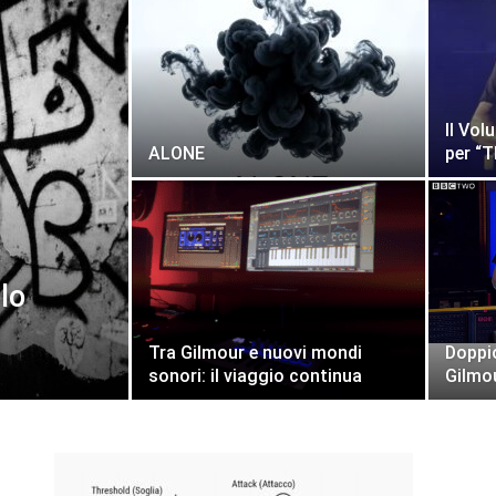
Il Vol
ALONE
per “T
lo
Tra Gilmour e nuovi mondi
Doppio
sonori: il viaggio continua
Gilmo