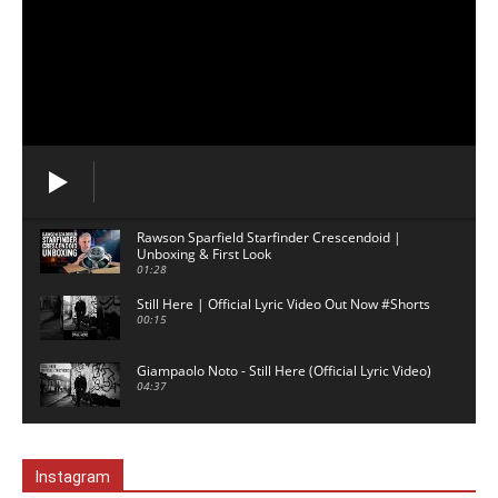
Rawson Sparfield Starfinder Crescendoid |
Unboxing & First Look
01:28
Still Here | Official Lyric Video Out Now #Shorts
00:15
Giampaolo Noto - Still Here (Official Lyric Video)
04:37
David Gilmour backing track - 5am - No Guitar
03:02
Instagram