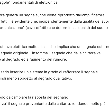
egole” fondamentali di elettronica.
arra genera un segnale, che viene riprodotto dall’amplificatore,
effetti… è evidente che, indipendentemente dalla qualità del suo
“comunicazione” (cavi+effetti) che determina la qualità del suono
stenza elettrica molto alta, il che implica che un segnale estern
segnale originale… insomma il segnale che dalla chitarra va
to al degrado ed all’aumento del rumore.
sario inserire un sistema in grado di rafforzare il segnale
uindi meno soggetto al degrado qualitativo.
modo da cambiare la risposta del segnale:
forza” il segnale proveniente dalla chitarra, rendendo molto più