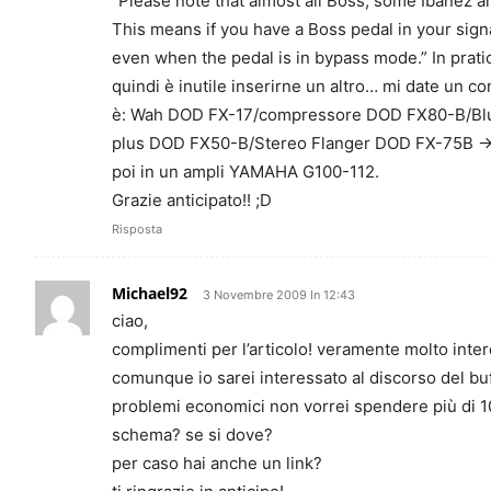
“Please note that almost all Boss, some Ibanez 
This means if you have a Boss pedal in your signa
even when the pedal is in bypass mode.” In pratic
quindi è inutile inserirne un altro… mi date un c
è: Wah DOD FX-17/compressore DOD FX80-B/Blue
plus DOD FX50-B/Stereo Flanger DOD FX-75B -> il t
poi in un ampli YAMAHA G100-112.
Grazie anticipato!! ;D
Risposta
Michael92
3 Novembre 2009 In 12:43
ciao,
complimenti per l’articolo! veramente molto inte
comunque io sarei interessato al discorso del buff
problemi economici non vorrei spendere più di 10
schema? se si dove?
per caso hai anche un link?