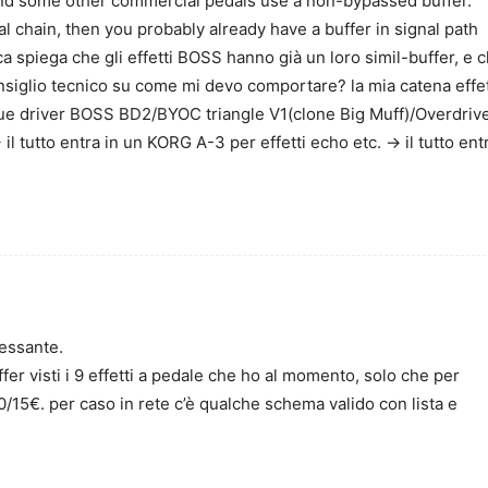
and some other commercial pedals use a non-bypassed buffer.
l chain, then you probably already have a buffer in signal path
a spiega che gli effetti BOSS hanno già un loro simil-buffer, e 
onsiglio tecnico su come mi devo comportare? la mia catena effet
 driver BOSS BD2/BYOC triangle V1(clone Big Muff)/Overdriv
utto entra in un KORG A-3 per effetti echo etc. -> il tutto ent
ressante.
er visti i 9 effetti a pedale che ho al momento, solo che per
/15€. per caso in rete c’è qualche schema valido con lista e