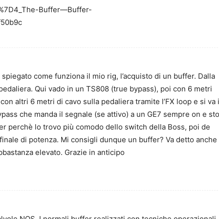
2%7D4_The-Buffer—Buffer-
f50b9c
spiegato come funziona il mio rig, l’acquisto di un buffer. Dalla
 pedaliera. Qui vado in un TS808 (true bypass), poi con 6 metri
 con altri 6 metri di cavo sulla pedaliera tramite l’FX loop e si va 
pass che manda il segnale (se attivo) a un GE7 sempre on e st
r perchè lo trovo più comodo dello switch della Boss, poi de
l finale di potenza. Mi consigli dunque un buffer? Va detto anche
 abbastanza elevato. Grazie in anticipo
alvole NOS. I normali buffer realizzati con tecniche operazionali,