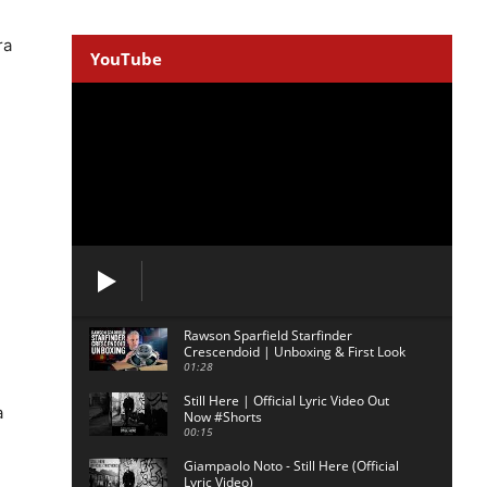
ra
YouTube
Rawson Sparfield Starfinder
Crescendoid | Unboxing & First Look
01:28
Still Here | Official Lyric Video Out
a
Now #Shorts
00:15
Giampaolo Noto - Still Here (Official
Lyric Video)