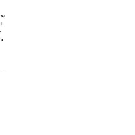
che
ti
e
ra