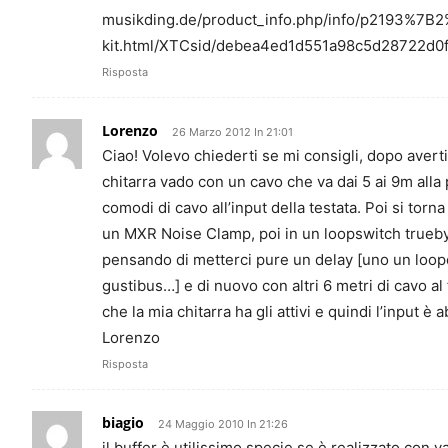
musikding.de/product_info.php/info/p2193%7B
kit.html/XTCsid/debea4ed1d551a98c5d28722d0
Risposta
Lorenzo
26 Marzo 2012 In 21:01
Ciao! Volevo chiederti se mi consigli, dopo averti 
chitarra vado con un cavo che va dai 5 ai 9m alla
comodi di cavo all’input della testata. Poi si torna
un MXR Noise Clamp, poi in un loopswitch trueby
pensando di metterci pure un delay [uno un loope
gustibus…] e di nuovo con altri 6 metri di cavo a
che la mia chitarra ha gli attivi e quindi l’input è
Lorenzo
Risposta
biagio
24 Maggio 2010 In 21:26
il buffer è utilissimo specie se è realizzato con v