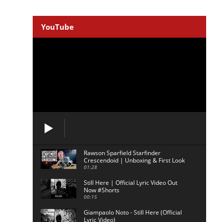
YouTube
Rawson Sparfield Starfinder
Crescendoid | Unboxing & First Look
01:28
Still Here | Official Lyric Video Out
Now #Shorts
00:15
Giampaolo Noto - Still Here (Official
Lyric Video)