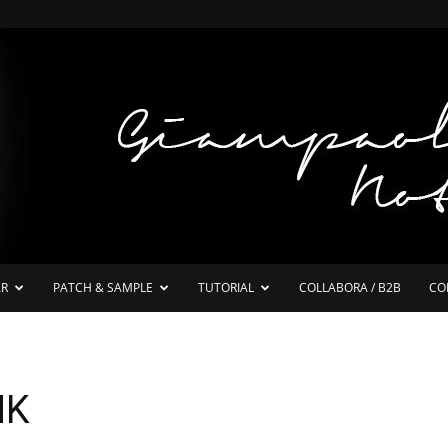
AR
PATCH & SAMPLE
TUTORIAL
COLLABORA / B2B
CO
NK