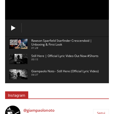
Rawson Sparfield Starfinder Crescendoid |
Unboxing & First Look
01:28
Still Here | Official Lyric Video Out Now #Shorts
00:15
Giampaolo Noto - Still Here (Official Lyric Video)
04:37
David Gilmour backing track - 5am - No Guitar
03:02
Instagram
London - Ambient Music for Study & Focus
00:59
@giampaolonoto
Segui