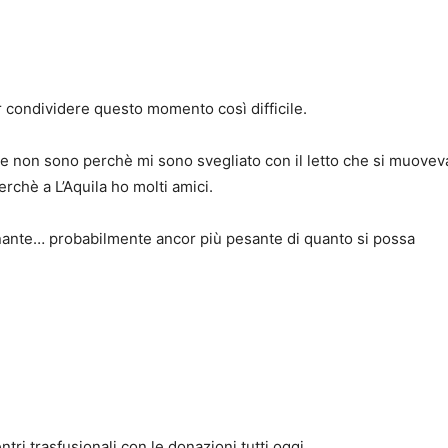
r condividere questo momento così difficile.
 non sono perchè mi sono svegliato con il letto che si muovev
rchè a L’Aquila ho molti amici.
nante… probabilmente ancor più pesante di quanto si possa
tri trasfusionali con le donazioni tutti oggi.