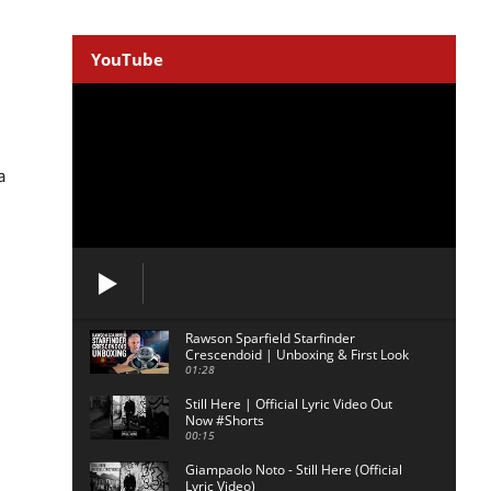
YouTube
a
Rawson Sparfield Starfinder
Crescendoid | Unboxing & First Look
01:28
Still Here | Official Lyric Video Out
Now #Shorts
00:15
Giampaolo Noto - Still Here (Official
Lyric Video)