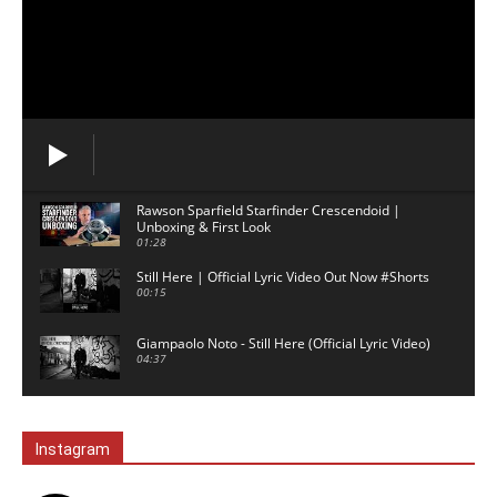
Rawson Sparfield Starfinder Crescendoid |
Unboxing & First Look
01:28
Still Here | Official Lyric Video Out Now #Shorts
00:15
Giampaolo Noto - Still Here (Official Lyric Video)
04:37
David Gilmour backing track - 5am - No Guitar
03:02
Instagram
London - Ambient Music for Study & Focus
00:59