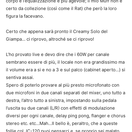
corpo e l’equalizzazione è più agevole; il mio Muff non è
certo da collezione (così come il Rat) che però la loro
figura la facevano.
Certo che appena sarà pronto il Creamy Solo del
Giampa… ci riprovo, altroché se ci riprovo!
L’ho provato live e devo dire che i 60W per canale
sembrano essere di più, il locale non era grandissimo ma
il volume era a si e no a 3 e sul palco (cabinet aperto…) si
sentiva assai.
Spero di poterlo provare al più presto microfonato con
due microfoni in due canali separati del mixer, uno tutto a
destra, l’altro tutto a sinistra, impostando sulla pedala
l’uscita su due canali (L/R) con effetti di modulazione
diversi per ogni canale, delay ping pong, flanger e chorus
stereo etc. etc…Mah…Il bello è, peraltro, che a queste
follie col JC-120 puoi pensarci e, se proprio sei malato,