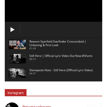
Rawson Sparfield Starfinder Crescendoid |
Unboxing & First Look
01:28
Still Here | Official Lyric Video Out Now #Shorts
00:15
Giampaolo Noto - Still Here (Official Lyric Video)
04:37
David Gilmour backing track - 5am - No Guitar
03:02
Instagram
London - Ambient Music for Study & Focus
00:59
@giampaolonoto