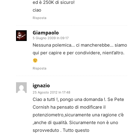
ed è 250K di sicuro!
ciao
Risposta
Giampaolo
5 Giugno 2009 In 09:17
Nessuna polemica… ci mancherebbe… siamo
qui per capire e per condividere, nient’altro.
Risposta
ignazio
25 Agosto 2012 In 17:48
Ciao a tutti !, pongo una domanda !. Se Pete
Cornish ha pensato di modificare il
potenziometro,sicuramente una ragione c’è
,anche di qualità. Sicuramente non è uno
sprovveduto . Tutto questo