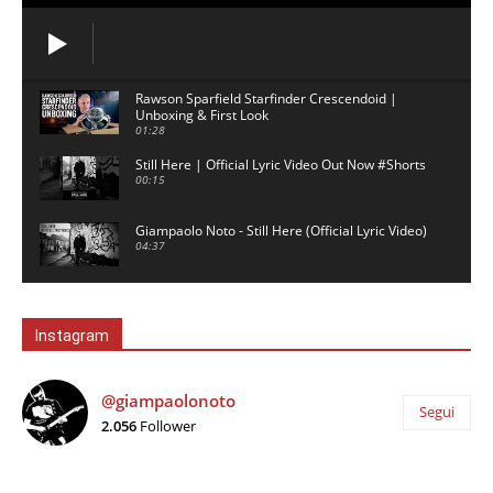
Rawson Sparfield Starfinder Crescendoid |
Unboxing & First Look
01:28
Still Here | Official Lyric Video Out Now #Shorts
00:15
Giampaolo Noto - Still Here (Official Lyric Video)
04:37
David Gilmour backing track - 5am - No Guitar
03:02
Instagram
London - Ambient Music for Study & Focus
00:59
@giampaolonoto
Segui
2.056
Follower
Tokyo - Ambient Music for Study & Focus
01:00