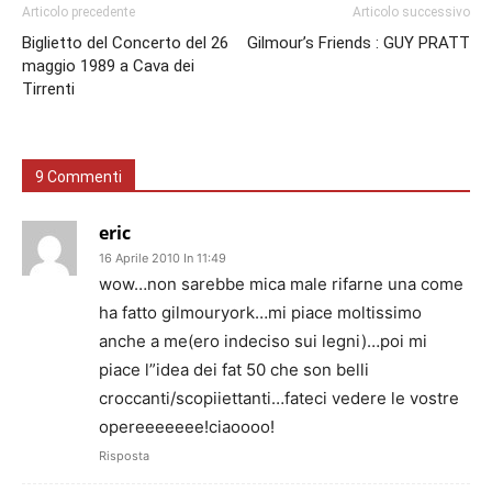
Articolo precedente
Articolo successivo
Biglietto del Concerto del 26
Gilmour’s Friends : GUY PRATT
maggio 1989 a Cava dei
Tirrenti
9 Commenti
eric
16 Aprile 2010 In 11:49
wow…non sarebbe mica male rifarne una come
ha fatto gilmouryork…mi piace moltissimo
anche a me(ero indeciso sui legni)…poi mi
piace l”idea dei fat 50 che son belli
croccanti/scopiiettanti…fateci vedere le vostre
opereeeeeee!ciaoooo!
Risposta