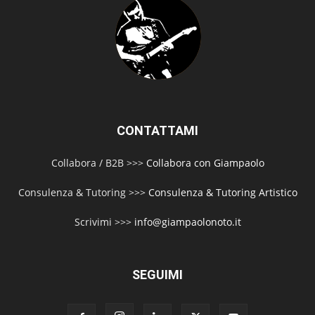
Giampaolo Noto Live Performance @ Cisterna
di Latina Italy
00:51
Pink Floyd Money Solo Reprise - Giampaolo
Noto Live Performance @ Cisterna di Latina
Italy
00:39
CONTATTAMI
Collabora / B2B >>>
Collabora con Giampaolo
Consulenza & Tutoring >>>
Consulenza & Tutoring Artistico
Scrivimi >>>
info@giampaolonoto.it
SEGUIMI