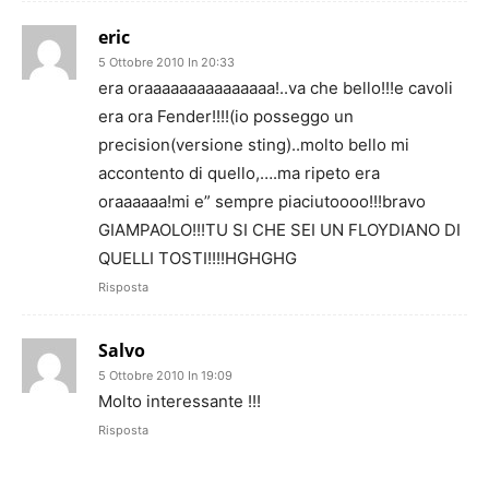
eric
5 Ottobre 2010 In 20:33
era oraaaaaaaaaaaaaaa!..va che bello!!!e cavoli
era ora Fender!!!!(io posseggo un
precision(versione sting)..molto bello mi
accontento di quello,….ma ripeto era
oraaaaaa!mi e” sempre piaciutoooo!!!bravo
GIAMPAOLO!!!TU SI CHE SEI UN FLOYDIANO DI
QUELLI TOSTI!!!!HGHGHG
Risposta
Salvo
5 Ottobre 2010 In 19:09
Molto interessante !!!
Risposta