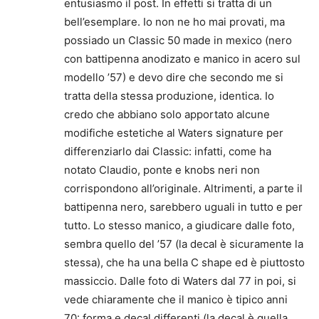
entusiasmo il post. In effetti si tratta di un
bell’esemplare. Io non ne ho mai provati, ma
possiado un Classic 50 made in mexico (nero
con battipenna anodizato e manico in acero sul
modello ’57) e devo dire che secondo me si
tratta della stessa produzione, identica. Io
credo che abbiano solo apportato alcune
modifiche estetiche al Waters signature per
differenziarlo dai Classic: infatti, come ha
notato Claudio, ponte e knobs neri non
corrispondono all’originale. Altrimenti, a parte il
battipenna nero, sarebbero uguali in tutto e per
tutto. Lo stesso manico, a giudicare dalle foto,
sembra quello del ’57 (la decal è sicuramente la
stessa), che ha una bella C shape ed è piuttosto
massiccio. Dalle foto di Waters dal 77 in poi, si
vede chiaramente che il manico è tipico anni
70: forma e decal differenti (la decal è quella