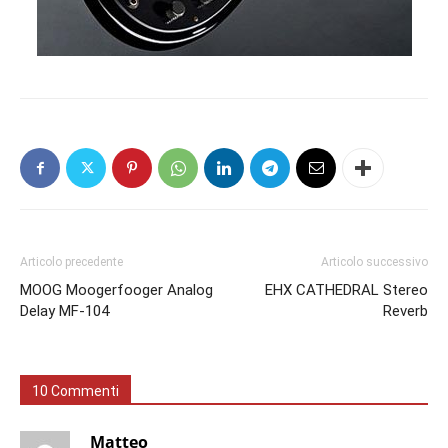
Articolo precedente
Articolo successivo
MOOG Moogerfooger Analog
EHX CATHEDRAL Stereo
Delay MF-104
Reverb
10 Commenti
Matteo