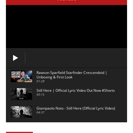
Rawson Sparfield Starfinder Crescendoid |
Unboxing & First Look
01:28
Still Here | Official Lyric Video Out Now #Shorts
00:15
Giampaolo Noto - Still Here (Official Lyric Video)
04:37
David Gilmour backing track - 5am - No Guitar
03:02