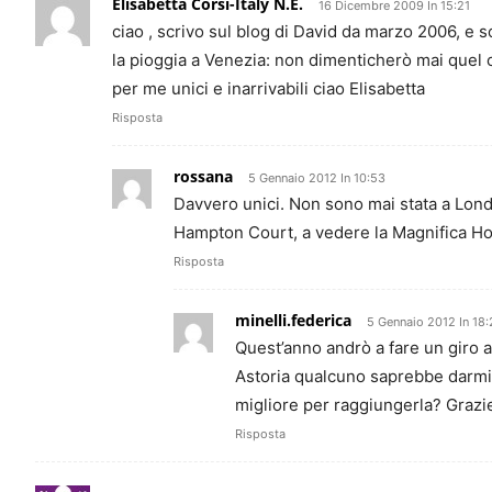
Elisabetta Corsi-Italy N.E.
16 Dicembre 2009 In 15:21
ciao , scrivo sul blog di David da marzo 2006, e s
la pioggia a Venezia: non dimenticherò mai quel
per me unici e inarrivabili ciao Elisabetta
Risposta
rossana
5 Gennaio 2012 In 10:53
Davvero unici. Non sono mai stata a Londr
Hampton Court, a vedere la Magnifica Ho
Risposta
minelli.federica
5 Gennaio 2012 In 18
Quest’anno andrò a fare un giro 
Astoria qualcuno saprebbe darmi 
migliore per raggiungerla? Grazi
Risposta