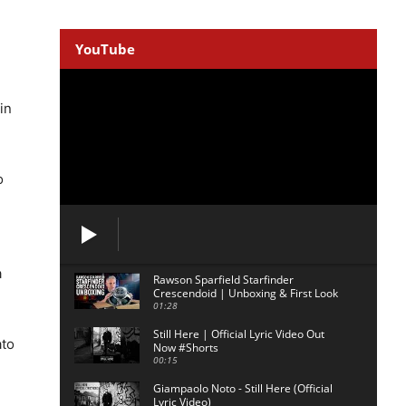
YouTube
in
o
a
Rawson Sparfield Starfinder
Crescendoid | Unboxing & First Look
01:28
Still Here | Official Lyric Video Out
ato
Now #Shorts
00:15
Giampaolo Noto - Still Here (Official
Lyric Video)