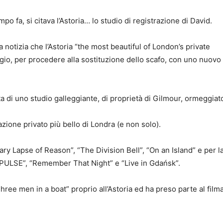
po fa, si citava l’Astoria… lo studio di registrazione di David.
 la notizia che l’Astoria “the most beautiful of London’s private
io, per procedere alla sostituzione dello scafo, con uno nuovo 
ta di uno studio galleggiante, di proprietà di Gilmour, ormeggiat
azione privato più bello di Londra (e non solo).
ary Lapse of Reason”, “The Division Bell”, “On an Island” e per l
“PULSE”, “Remember That Night” e “Live in Gdańsk”.
ree men in a boat” proprio all’Astoria ed ha preso parte al film