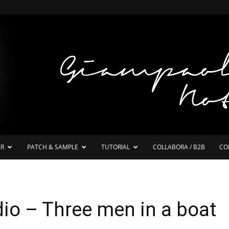
AR
PATCH & SAMPLE
TUTORIAL
COLLABORA / B2B
CO
io – Three men in a boat