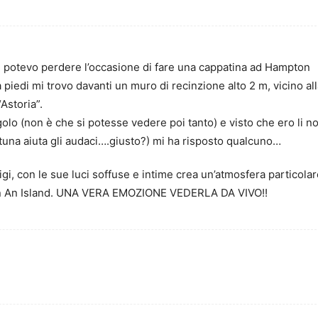
 potevo perdere l’occasione di fare una cappatina ad Hampton
piedi mi trovo davanti un muro di recinzione alto 2 m, vicino al
“Astoria”.
lo (non è che si potesse vedere poi tanto) e visto che ero li n
rtuna aiuta gli audaci….giusto?) mi ha risposto qualcuno…
migi, con le sue luci soffuse e intime crea un’atmosfera particola
 On An Island. UNA VERA EMOZIONE VEDERLA DA VIVO!!