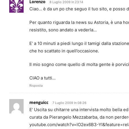
Lorenzo
8 Luglio 2009 In 23:14
Ciao… è da un po che seguo il tuo sito, e posso 
Per quanto riguarda la news su Astoria, è una h
resistito, sono andato a vederla…
E’ a 10 minuti a piedi lungo il tamigi dalla staz
che ho scattato in quell’occasione.
Il mio sogno come quello di molta gente è porvic
CIAO a tutti…
Risposta
menguicc
7 Luglio 2009 In 08:26
E’ Uscita su chitarre una intervista molto bella ed 
curata da Pierangelo Mezzabarba, da non perder
youtube.com/watch?v=lO2ex6B3-YI&feature=rel