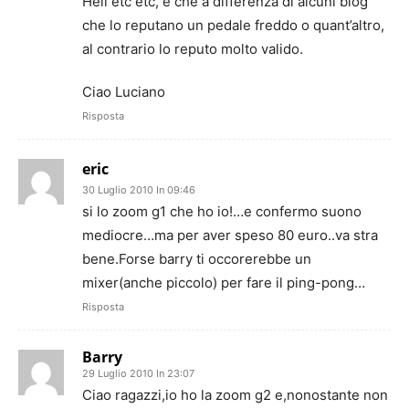
Hell etc etc, e che a differenza di alcuni blog
che lo reputano un pedale freddo o quant’altro,
al contrario lo reputo molto valido.
Ciao Luciano
Risposta
eric
30 Luglio 2010 In 09:46
si lo zoom g1 che ho io!…e confermo suono
mediocre…ma per aver speso 80 euro..va stra
bene.Forse barry ti occorerebbe un
mixer(anche piccolo) per fare il ping-pong…
Risposta
Barry
29 Luglio 2010 In 23:07
Ciao ragazzi,io ho la zoom g2 e,nonostante non