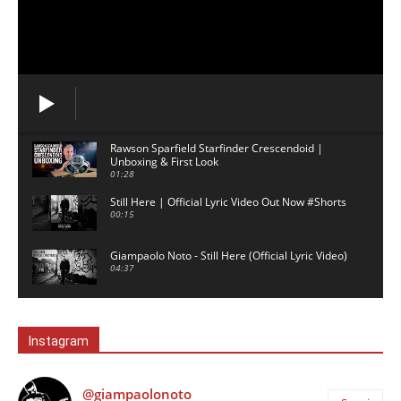
Rawson Sparfield Starfinder Crescendoid |
Unboxing & First Look
01:28
Still Here | Official Lyric Video Out Now #Shorts
00:15
Giampaolo Noto - Still Here (Official Lyric Video)
04:37
David Gilmour backing track - 5am - No Guitar
03:02
Instagram
London - Ambient Music for Study & Focus
00:59
@giampaolonoto