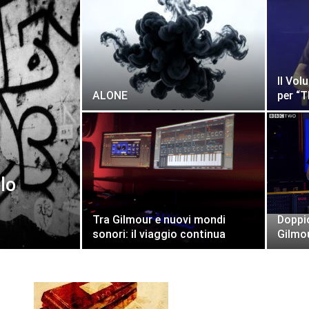
Il Vol
ALONE
per “T
lo
Tra Gilmour e nuovi mondi
Doppio
sonori: il viaggio continua
Gilmo