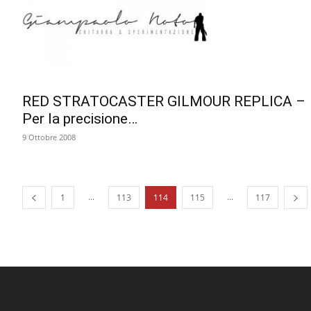
RED STRATOCASTER GILMOUR REPLICA –
Per la precisione…
9 Ottobre 2008
...
...
1
113
114
115
117