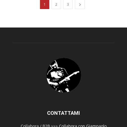
1
2
3
CONTATTAMI
Collabora / B2B >>>
Collabora con Giampaolo