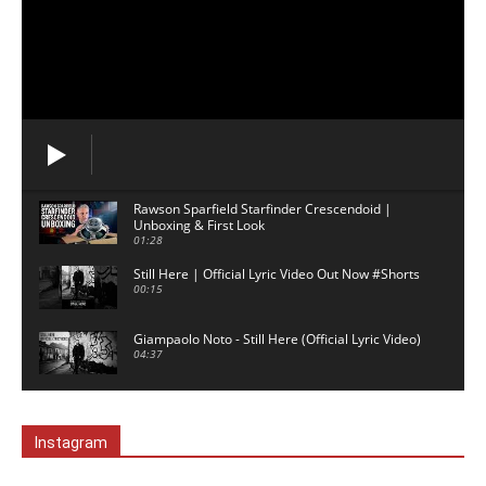
Rawson Sparfield Starfinder Crescendoid |
Unboxing & First Look
01:28
Still Here | Official Lyric Video Out Now #Shorts
00:15
Giampaolo Noto - Still Here (Official Lyric Video)
04:37
David Gilmour backing track - 5am - No Guitar
03:02
Instagram
London - Ambient Music for Study & Focus
00:59